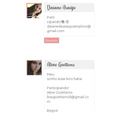
Daiane Araújo
4 de março de 2018 às 17:12
Parti
cipando!📚 😍
daianedearaujosimplicio@
gmail.com
Responder
Aline Goettems
4 de março de 2018 às 22:00
Meu
sonho esse livro haha
Participando!
Aline Goettems
linegoettems11@gmail.co
m
Beijos!