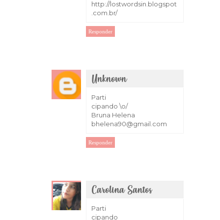
http://lostwordsin.blogspot
.com.br/
Responder
Unknown
7 de março de 2018 às 14:00
Parti
cipando \o/
Bruna Helena
bhelena90@gmail.com
Responder
Carolina Santos
9 de março de 2018 às 18:52
Parti
cipando