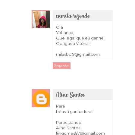
camila rezende
1 de março de 2018 às 10:33
Olá
Yohanna,
Que legal que eu ganhei.
Obrigada Vitória :)
milasbc19@gmail.com
Responder
Aline Santos
1 de março de 2018 às 11:31
Para
béns á ganhadora!
Participando!
Aline Santos
liihgomes87@gmail.com