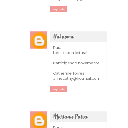
Responder
Unknown
1 de março de 2018 às 14:17
Para
béns e boa leitura!
Participando novamente..
Catherine Torres
annecathy@hotmail.com
Responder
Mariana Paiva
2 de março de 2018 às 00:58
Parti