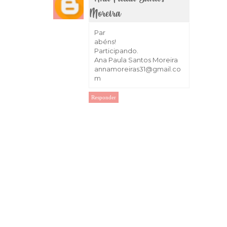
Moreira
17 de março de 2018 às 11:51
Par
abéns!
Participando.
Ana Paula Santos Moreira
annamoreiras31@gmail.co
m
Responder