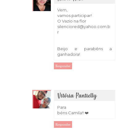
1 de março de 2018 às 08:04
Vem,
vamos participar!
O Vazio na flor
silenciored@yahoo.com.b
r
Beijo e parabéns a
ganhadora!
Responder
Vitória Pantielly
1 de março de 2018 às 08:54
Para
béns Camila!! ❤️
Responder