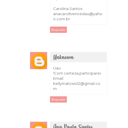
Carolina Santos
anacarollvenceslau@yaho
o.com.br
Responder
Unknown
17 de março de 2018 às 03:03
Uau
!Com certeza,participarei.
Email:
kellymatos402@gmail.co
m
Responder
Ana Paula Santos