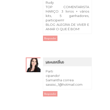
Rudy
TOP COMENTARISTA
MARÇO: 3 livros + vários
kits, 5 ganhadores,
participem!
BLOG ALEGRIA DE VIVER E
AMAR O QUE É BOM!
Responder
samantha
4 de março de 2018 às 15:03
Parti
cipando!
Samantha correa
sassisc_1@hotmail.com
Responder