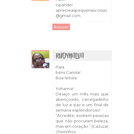
cipando!
aprecieaspequenascoisas
@gmail.com
Responder
RUDYNALVA
2 de março de 2018 às 20:57
Para
béns Camila!
Boa leitura.
Yohanna!
Desejo um mês mais que
abençoado, carregadinho
de luz e paz e um final de
semana esplendoroso!
“Acredite, existem pessoas
que não procuram beleza,
mas sim coração.” (Cazuza)
cheirinhos