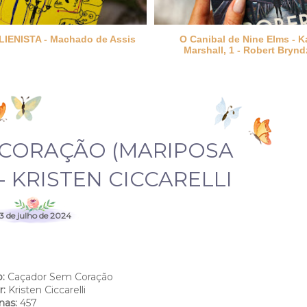
Canibal de Nine Elms - Kate
A empregada (A Empregada # 
arshall, 1 - Robert Bryndza
Freida McFadden
CORAÇÃO (MARIPOSA
- KRISTEN CICCARELLI
3 de julho de 2024
o:
Caçador Sem Coração
r:
Kristen Ciccarelli
nas:
457