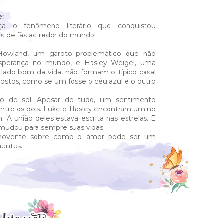
e:
ça o fenômeno literário que conquistou
es de fãs ao redor do mundo!
Howland, um garoto problemático que não
sperança no mundo, e Hasley Weigel, uma
ado bom da vida, não formam o típico casal
postos, como se um fosse o céu azul e o outro
io de sol. Apesar de tudo, um sentimento
entre os dois. Luke e Hasley encontram um no
 A união deles estava escrita nas estrelas. E
 mudou para sempre suas vidas.
omovente sobre como o amor pode ser um
entos.