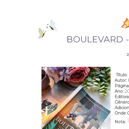
BOULEVARD -
2
Título:
Autor:
F
Página
Ano:
20
Editora
Gêner
Adicion
Onde 
Nota: