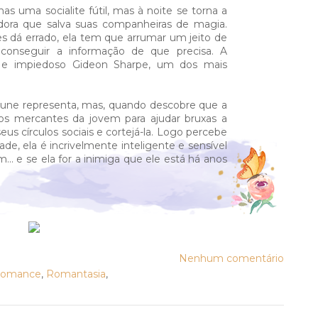
as uma socialite fútil, mas à noite se torna a
dora que salva suas companheiras de magia.
 dá errado, ela tem que arrumar um jeito de
 conseguir a informação de que precisa. A
o e impiedoso Gideon Sharpe, um dos mais
Rune representa, mas, quando descobre que a
ios mercantes da jovem para ajudar bruxas a
seus círculos sociais e cortejá-la. Logo percebe
dade, ela é incrivelmente inteligente e sensível
... e se ela for a inimiga que ele está há anos
Nenhum comentário
omance
,
Romantasia
,