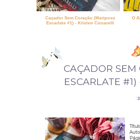
ão (Mariposa
O ALIENISTA - Machado de Assis
O 
ten Ciccarelli
M
CAÇADOR SEM 
ESCARLATE #1) 
2
Títul
Auto
Pági