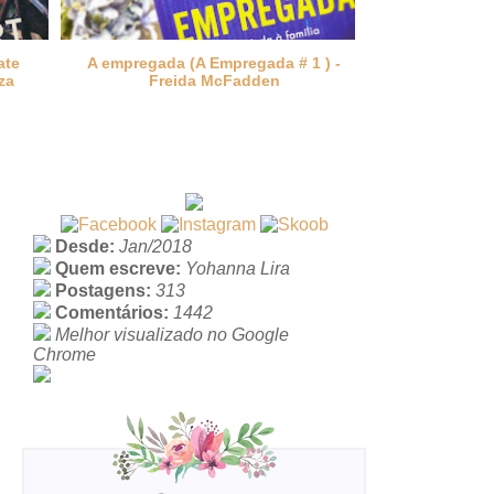
1 ) -
Xeque-mate - Ali Hazelwood
Para sempre
Desde:
Jan/2018
Quem escreve:
Yohanna Lira
Postagens:
313
Comentários:
1442
Melhor visualizado no Google
Chrome