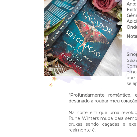
Ano:
Edito
Gêne
Adic
Onde
Nota
Sino
Seu 
Com 
emoc
que 
se a
“Profundamente romântico, 
destinado a roubar meu coração.
Na noite em que uma revoluçã
Rune Winters muda para sempr
bruxas sendo caçadas e exe
realmente é.