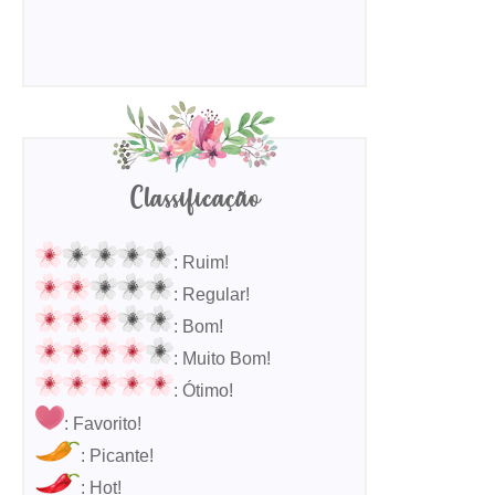
Classificação
: Ruim!
: Regular!
: Bom!
: Muito Bom!
: Ótimo!
: Favorito!
: Picante!
: Hot!