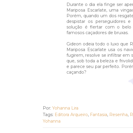
Durante o dia ela finge ser apen
Mariposa Escarlate, uma vinga
Porém, quando um dos resgates
despistar os perseguidores e
solução é flertar com o bel
famosos caçadores de bruxas.
Gideon odeia todo o luxo que 
Mariposa Escarlate usa os nav
fugirem, resolve se infiltrar em 
que, sob toda a beleza e frivoli
e parece seu par perfeito. Porém
caçando?
Por:
Yohanna Lira
Tags:
Editora Arqueiro
,
Fantasia
,
Resenha
,
R
Yohanna