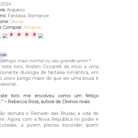
2024
ra:
Arqueiro
ro:
Fantasia, Romance
ione:
Skoob
 Comprar:
Amazon
:
pse:
inimigo mais mortal ou seu grande amor?
este livro, Kristen Ciccarelli dá início a uma
ionante duologia de fantasia romântica, em
o único perigo maior do que ser uma bruxa é
paixonar.
este livro me envolveu como um feitiço
” – Rebecca Ross, autora de Divinos rivais
o derruba o Reinado das Bruxas, a vida de
e. Agora, com a Nova República no poder e
cutadas, a jovem precisa esconder quem