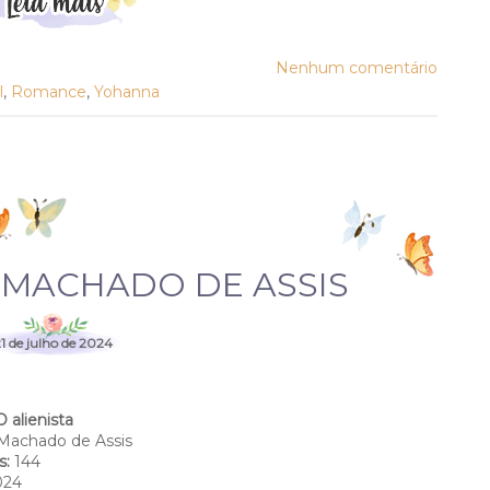
Nenhum comentário
l
,
Romance
,
Yohanna
- MACHADO DE ASSIS
1 de julho de 2024
O alienista
Machado de Assis
s:
144
024