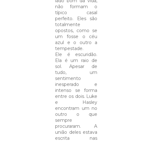
lado bom da vida,
não formam o
típico casal
perfeito. Eles são
totalmente
opostos, como se
um fosse o céu
azul e o outro a
tempestade.
Ele é escuridão.
Ela é um raio de
sol. Apesar de
tudo, um
sentimento
inesperado e
intenso se forma
entre os dois. Luke
e Hasley
encontram um no
outro o que
sempre
procuraram. A
união deles estava
escrita nas