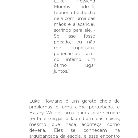
Luke Howland
Murphy - admiti,
toquei a bochecha
dela com uma das
mãos e a acariciei,
sorrindo para ele. -
Se isso fosse
pecado, eu não
me importaria,
poderíamos fazer
do inferno um
ótimo lugar
juntos."
Luke Howland é um garoto cheio de
problemas e uma alma perturbada, e
Hasley Weigel, uma garota que sempre
tenta enxergar o lado bom das coisas,
mesmo que nada aconteça como
deveria. Eles se conhecem na
arquibancada da escola, e esse encontro