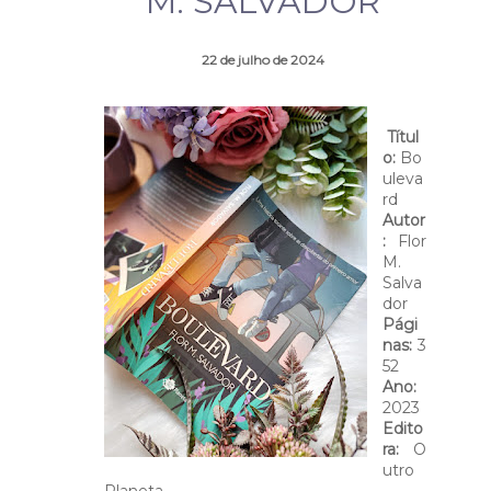
M. SALVADOR
22 de julho de 2024
Títul
o:
Bo
uleva
rd
Autor
:
Flor
M.
Salva
dor
Pági
nas:
3
52
Ano:
2023
Edito
ra:
O
utro
Planeta