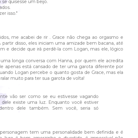
se quisesse um beijo.
ados.
er isso."
idos, me acabei de rir . Grace não chega ao orgasmo e
 partir disso, eles iniciam uma amizade bem bacana, até
gem e decide que irá perdê-la com Logan, mas ele, lógico
 uma longa conversa com Hanna, por quem ele acredita
ele apenas está cansado de ter uma garota diferente por
 quando Logan percebe o quanto gosta de Grace, mas ela
ar muito para ter sua garota de volta!
nte vão ser como se eu estivesse vagando
dele existe uma luz. Enquanto você estiver
 dentro dele também. Sem você, seria só
a personagem tem uma personalidade bem definida e é