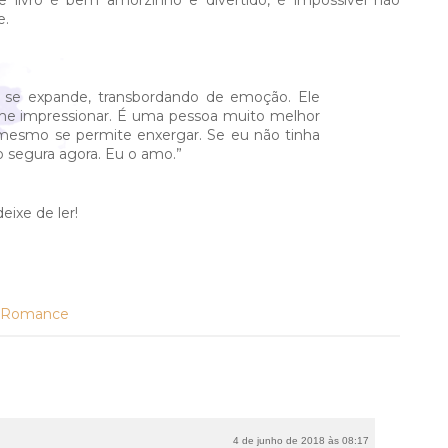
se livro é bem amorzinho e divertido, é impossível não
e.
o se expande, transbordando de emoção. Ele
me impressionar. É uma pessoa muito melhor
mesmo se permite enxergar. Se eu não tinha
o segura agora. Eu o amo.”
xe de ler!
Romance
4 de junho de 2018 às 08:17