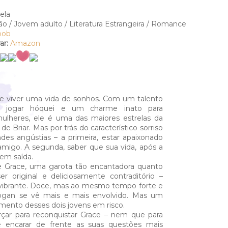
ela
ão / Jovem adulto / Literatura Estrangeira / Romance
oob
r:
Amazon
e viver uma vida de sonhos. Com um talento
ara jogar hóquei e um charme inato para
mulheres, ele é uma das maiores estrelas da
de Briar. Mas por trás do característico sorriso
es angústias – a primeira, estar apaixonado
migo. A segunda, saber que sua vida, após a
em saída.
e Grace, uma garota tão encantadora quanto
er original e deliciosamente contraditório –
ibrante. Doce, mas ao mesmo tempo forte e
Logan se vê mais e mais envolvido. Mas um
amento desses dois jovens em risco.
rçar para reconquistar Grace – nem que para
e encarar de frente as suas questões mais