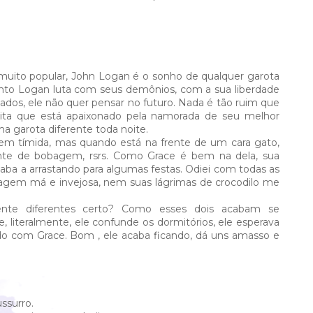
, muito popular, John Logan é o sonho de qualquer garota
nto Logan luta com seus demônios, com a sua liberdade
ados, ele não quer pensar no futuro. Nada é tão ruim que
dita que está apaixonado pela namorada de seu melhor
a garota diferente toda noite.
bem tímida, mas quando está na frente de um cara gato,
nte de bobagem, rsrs. Como Grace é bem na dela, sua
aba a arrastando para algumas festas. Odiei com todas as
gem má e invejosa, nem suas lágrimas de crocodilo me
nte diferentes certo? Como esses dois acabam se
 literalmente, ele confunde os dormitórios, ele esperava
o com Grace. Bom , ele acaba ficando, dá uns amasso e
ssurro.