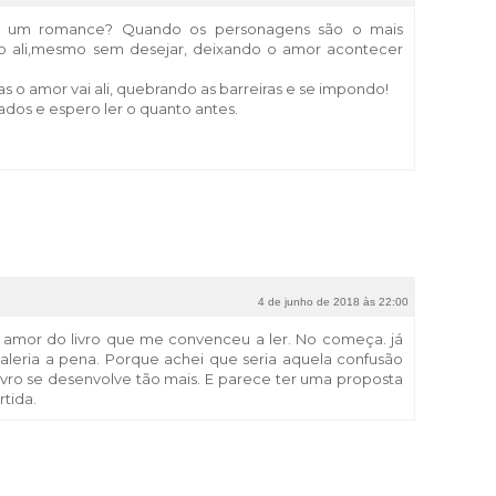
 um romance? Quando os personagens são o mais
vão ali,mesmo sem desejar, deixando o amor acontecer
s o amor vai ali, quebrando as barreiras e se impondo!
jados e espero ler o quanto antes.
4 de junho de 2018 às 22:00
 amor do livro que me convenceu a ler. No começa. já
valeria a pena. Porque achei que seria aquela confusão
ivro se desenvolve tão mais. E parece ter uma proposta
rtida.