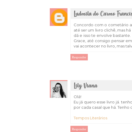
Ludmila do Carmo Franci
Concordo com o cometário ac
até ser um livro clichê, mas h
dá e isso te envolve bastante
Grace, até consigo pensar em
vai acontecer no livro, mas ta
Responder
Lily Viana
Olá!
Eu já quero esse livro já. ten
por cada casal que há. Tenho o
Tempos Literários
Responder