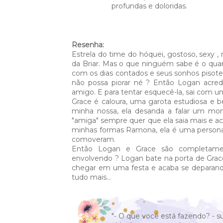
profundas e doloridas.
Resenha:
Estrela do time do hóquei, gostoso, sexy 
da Briar. Mas o que ninguém sabe é o qua
com os dias contados e seus sonhos pisote
não possa piorar né ? Então Logan acre
amigo. E para tentar esquecê-la, sai com um
Grace é caloura, uma garota estudiosa e 
minha nossa, ela desanda a falar um mo
"amiga" sempre quer que ela saia mais e ac
minhas formas Ramona, ela é uma persona
comoveram.
Então Logan e Grace são completame
envolvendo ? Logan bate na porta de Grace,
chegar em uma festa e acaba se deparand
tudo mais...
"- O que você está fazendo? - su