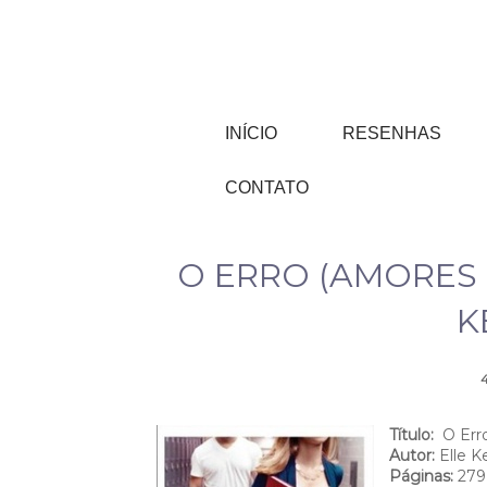
INÍCIO
RESENHAS
CONTATO
O ERRO (AMORES I
K
4
Título:
O Err
Autor:
Elle K
Páginas:
279