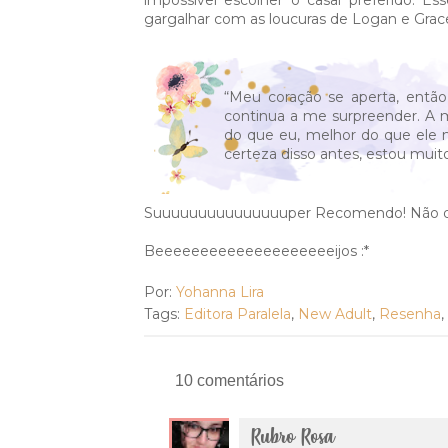
impossível escolher o casal preferido. Es
gargalhar com as loucuras de Logan e Grac
“Meu coração se aperta, entã
continua a me surpreender. A 
do que eu, melhor do que ele 
certeza disso antes, estou muit
Suuuuuuuuuuuuuuuper Recomendo! Não dei
Beeeeeeeeeeeeeeeeeeeeijos :*
Por:
Yohanna Lira
Tags:
Editora Paralela
,
New Adult
,
Resenha
,
10 comentários
Rubro Rosa