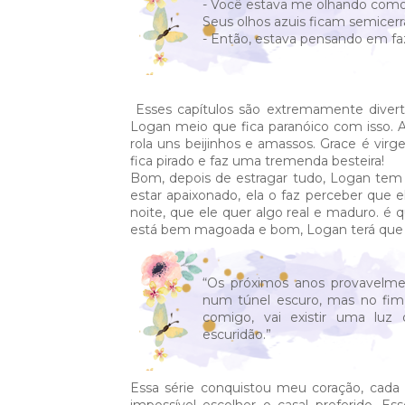
- Você estava me olhando como 
Seus olhos azuis ficam semicerr
- Então, estava pensando em faz
Esses capítulos são extremamente divert
Logan meio que fica paranóico com isso. A
rola uns beijinhos e amassos. Grace é vir
fica pirado e faz uma tremenda besteira!
Bom, depois de estragar tudo, Logan tem
estar apaixonado, ela o faz perceber que 
noite, que ele quer algo real e maduro. é
está bem magoada e bom, Logan terá que ral
“Os próximos anos provavelme
num túnel escuro, mas no fim 
comigo, vai existir uma luz
escuridão.”
Essa série conquistou meu coração, cad