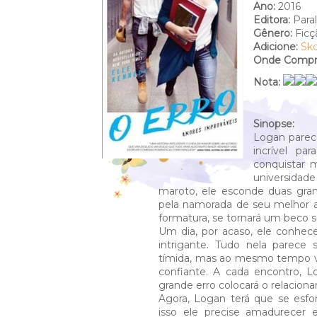
Ano:
2016
Editora:
Paral
Gênero:
Ficç
Adicione:
Sk
Onde Compra
Nota:
Sinopse:
Logan parec
incrível p
conquistar 
universidade 
maroto, ele esconde duas grand
pela namorada de seu melhor a
formatura, se tornará um beco s
Um dia, por acaso, ele conhec
intrigante. Tudo nela parece s
tímida, mas ao mesmo tempo v
confiante. A cada encontro, 
grande erro colocará o relacion
Agora, Logan terá que se esfo
isso ele precise amadurecer 