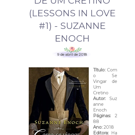
DE UM CRETINO
(LESSONS IN LOVE
#1) - SUZANNE
ENOCH
9 de abril de 2018
Título:
Com
o Se
Vingar de
Um
Cretino
Autor:
Suz
anne
Enoch
Páginas:
2
88
Ano:
2018
Editora:
Ha