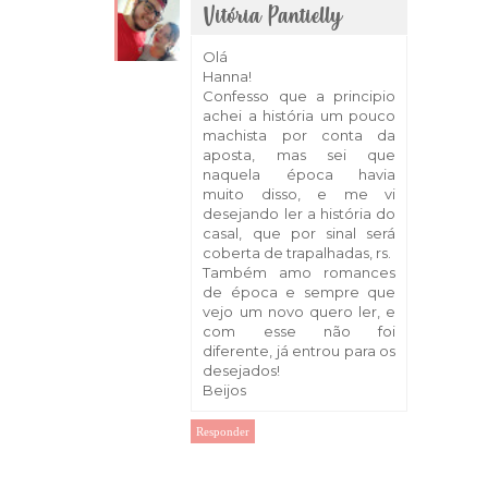
Vitória Pantielly
11 de abril de 2018 às 16:31
Olá
Hanna!
Confesso que a principio
achei a história um pouco
machista por conta da
aposta, mas sei que
naquela época havia
muito disso, e me vi
desejando ler a história do
casal, que por sinal será
coberta de trapalhadas, rs.
Também amo romances
de época e sempre que
vejo um novo quero ler, e
com esse não foi
diferente, já entrou para os
desejados!
Beijos
Responder