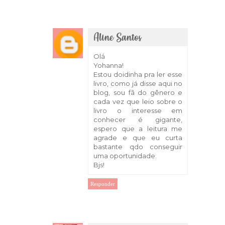
Aline Santos
10 de abril de 2018 às 08:21
Olá
Yohanna!
Estou doidinha pra ler esse
livro, como já disse aqui no
blog, sou fã do gênero e
cada vez que leio sobre o
livro o interesse em
conhecer é gigante,
espero que a leitura me
agrade e que eu curta
bastante qdo conseguir
uma oportunidade.
Bjs!
Responder