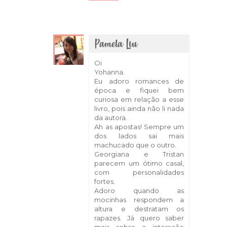
Pamela Liu
9 de abril de 2018 às 13:29
Oi
Yohanna.
Eu adoro romances de
época e fiquei bem
curiosa em relação a esse
livro, pois ainda não li nada
da autora.
Ah as apostas! Sempre um
dos lados sai mais
machucado que o outro.
Georgiana e Tristan
parecem um ótimo casal,
com personalidades
fortes.
Adoro quando as
mocinhas respondem a
altura e destratam os
rapazes. Já quero saber
mais sobre a interação