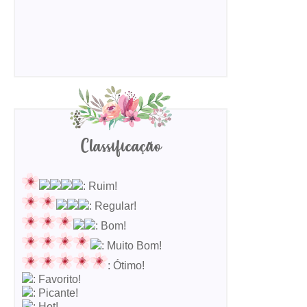
Classificação
: Ruim!
: Regular!
: Bom!
: Muito Bom!
: Ótimo!
: Favorito!
: Picante!
: Hot!