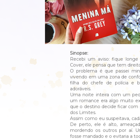
Sinopse:
Recebi um aviso: fique longe
Cover, ele pensa que tem direito
O problema é que passei minha
vivendo em uma zona de confor
filha do chefe de polícia e bi
adoráveis.
Uma noite inteira com um pe
um romance era algo muito ex
que o destino decide ficar com
dos Limites.
Assim como eu suspeitava, cada
De perto, ele é alto, ameaça
mordendo os outros por aí. U
fosse mandado e o evitaria a t