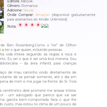
Editora:
Allbook
Gênero:
Romance
Adicione:
Skoob
Onde Comprar:
Amazon
(disponível gratuitamente
para assinantes do Kindle Unlimited)
Nota:
 de Ben Rosenberg.Como o “rei” de Clifton
 a ter o que quiser, incluindo pessoas.
 vida inteira seguindo as regras à risca e
to. Eu sei o que é ser uma boa menina. Sou
bliotecária – da área infantil, para crianças
daço de mau caminho vindo diretamente de
citante de se pensar somente, até o dia em
 pena de mim e me jogar na frente do Sr. Fora
 centímetro dele promete me arrasar inteira.
dor - um advogado que parece que vai sair
ma garota bem-comportada faria o que lhe
odo custo, mas estou no clima de um pouco de