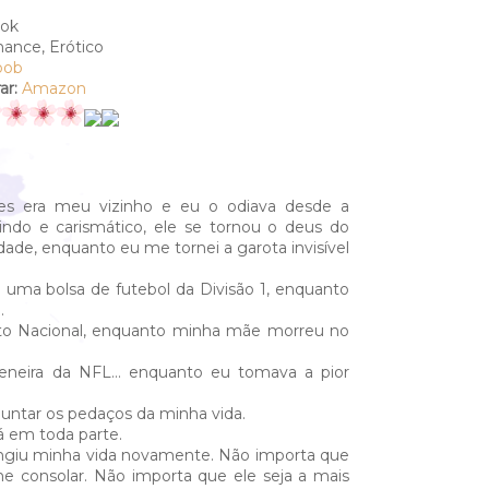
ook
ance, Erótico
oob
r:
Amazon
es era meu vizinho e eu o odiava desde a
Lindo e carismático, ele se tornou o deus do
idade, enquanto eu me tornei a garota invisível
 uma bolsa de futebol da Divisão 1, enquanto
.
o Nacional, enquanto minha mãe morreu no
 peneira da NFL… enquanto eu tomava a pior
juntar os pedaços da minha vida.
á em toda parte.
ingiu minha vida novamente. Não importa que
e consolar. Não importa que ele seja a mais