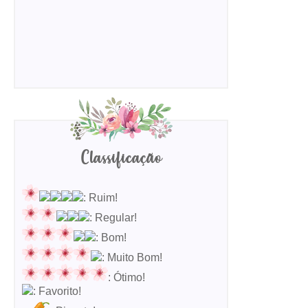
Classificação
: Ruim!
: Regular!
: Bom!
: Muito Bom!
: Ótimo!
: Favorito!