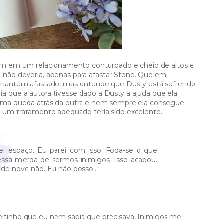
am em um relacionamento conturbado e cheio de altos e
ue não deveria, apenas para afastar Stone. Que em
se mantém afastado, mas entende que Dusty está sofrendo
ria que a autora tivesse dado a Dusty a ajuda que ela
 é uma queda atrás da outra e nem sempre ela consegue
o um tratamento adequado teria sido excelente.
ei espaço. Eu parei com isso. Foda-se o que
essa merda de sermos inimigos. Isso acabou.
de novo não. Eu não posso…"
jeitinho que eu nem sabia que precisava, Inimigos me