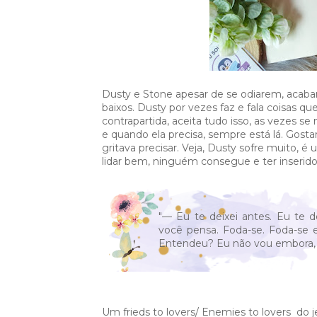
Dusty e Stone apesar de se odiarem, acab
baixos. Dusty por vezes faz e fala coisas q
contrapartida, aceita tudo isso, as vezes 
e quando ela precisa, sempre está lá. Gosta
gritava precisar. Veja, Dusty sofre muito,
lidar bem, ninguém consegue e ter inserid
"— Eu te deixei antes. Eu te d
você pensa. Foda-se. Foda-se 
Entendeu? Eu não vou embora, 
Um frieds to lovers/ Enemies to lovers do 