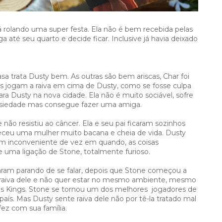
á rolando uma super festa. Ela não é bem recebida pelas
té seu quarto e decide ficar. Inclusive já havia deixado
trata Dusty bem. As outras são bem ariscas, Char foi
as jogam a raiva em cima de Dusty, como se fosse culpa
ara Dusty na nova cidade. Ela não é muito sociável, sofre
ansiedade mas consegue fazer uma amiga.
 não resistiu ao câncer. Ela e seu pai ficaram sozinhos
eceu uma mulher muito bacana e cheia de vida. Dusty
em inconveniente de vez em quando, as coisas
uma ligação de Stone, totalmente furioso.
ram parando de se falar, depois que Stone começou a
 raiva dele e não quer estar no mesmo ambiente, mesmo
dos Kings. Stone se tornou um dos melhores jogadores de
aís. Mas Dusty sente raiva dele não por tê-la tratado mal
fez com sua família.