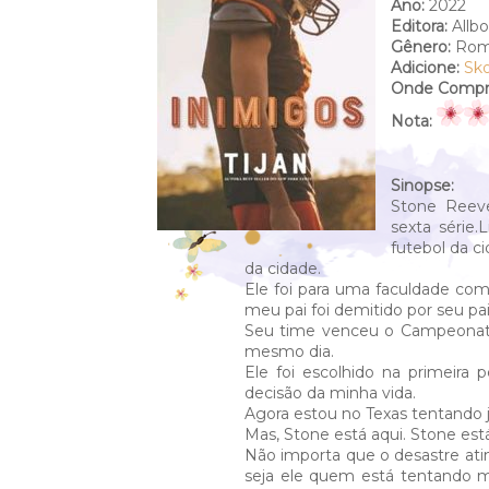
Ano:
2022
Editora:
Allb
Gênero:
Rom
Adicione:
Sk
Onde Compra
Nota:
Sinopse:
Stone Reev
sexta série.
futebol da c
da cidade.
Ele foi para uma faculdade com
meu pai foi demitido por seu pai
Seu time venceu o Campeonat
mesmo dia.
Ele foi escolhido na primeira
decisão da minha vida.
Agora estou no Texas tentando 
Mas, Stone está aqui. Stone est
Não importa que o desastre at
seja ele quem está tentando m