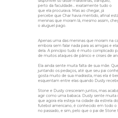
disponível só disse maravilhas, tranquilo,
perto da faculdade... exatamente tudo o
que ela procurava. Mas ao chegar, já
percebe que Char havia mentido, afinal est
meninas que moram lá, mesmo assim, chega a
o aluguel pago.
Apenas uma das meninas que moram na casa 
embora sem falar nada para as amigas e el
dela. A princípio tudo é muito complicado p
de muitos ataques de pânico e crises de 
Ela ainda sente muita falta de sua mãe. Que
juntando os pedaços, até que seu pai conh
gosta muito de sua madrasta, mas ela é b
esquentam entre elas quando Dusty recebe 
Stone e Dusty cresceram juntos, mas acaba
agir como uma babaca. Dusty sente muita
que agora ela esteja na cidade da estrela 
futebol americano, é conhecido em todo o p
no passado, e sim, pelo que o pai de Stone 