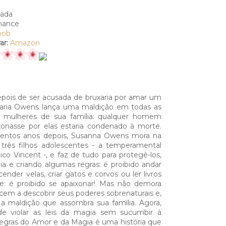
ada
ance
oob
r:
Amazon
pois de ser acusada de bruxaria por amar um
 Maria Owens lança uma maldição em todas as
 mulheres de sua família: qualquer homem
xonasse por elas estaria condenado à morte.
zentos anos depois, Susanna Owens mora na
três filhos adolescentes - a temperamental
ico Vincent -, e faz de tudo para protegê-los,
a e criando algumas regras: é proibido andar
acender velas, criar gatos e corvos ou ler livros
e: é proibido se apaixonar! Mas não demora
em a descobrir seus poderes sobrenaturais e,
a maldição que assombra sua família. Agora,
e violar as leis da magia sem sucumbir à
egras do Amor e da Magia é uma história que