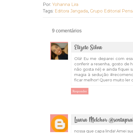
Por:
Yohanna Lira
Tags:
Editora Jangada
,
Grupo Editorial Pe
9 comentários
Elizete Silva
Olá! Eu me deparei com esse
conferir a resenha, gosto de
não gosta né) e ainda fiquei
magia à sedução #recomend
ficar melhor! Quero muito ler o
Responder
Luara Melchor @sentapra
nossa que capa linda! Amei su