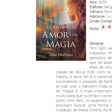
Ano:
2019
Editora:
Jang
Gênero:
Rom
Adicione:
Sk
Onde Compra
Nota:
Sinopse:
"Em 1620, de
inquisidor,
gerações de
que se apai
Mais de tre
cidade de Nova York, com os 
Franny, a doce Jet e o carismát
escondendo o passado da famíli
ao luar, usar o tabuleiro Ouija, 
de magia. E o mais important
muito para que os irmãos comec
junto com eles, os segredos e 
precisam buscar uma forma d
maldição de Maria Owens. As R