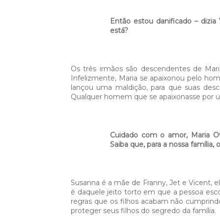
Então estou danificado – dizi
está?
Os três irmãos são descendentes de Maria
Infelizmente, Maria se apaixonou pelo hom
lançou uma maldição, para que suas des
Qualquer homem que se apaixonasse por um
Cuidado com o amor, Maria Owe
Saiba que, para a nossa família,
Susanna é a mãe de Franny, Jet e Vicent, e
é daquele jeito torto em que a pessoa esco
regras que os filhos acabam não cumprin
proteger seus filhos do segredo da família.