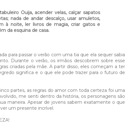
abuleiro Ouija, acender velas, calçar sapatos
tas; nada de andar descalço, usar amuletos,
m à noite, ler livros de magia, criar gatos e
ém da esquina de casa.
da para passar o verão com uma tia que ela sequer sabia
junto. Durante o verão, os irmãos descobrem sobre esse
as criadas pela mãe. A partir disso, eles começam a ter
gredo significa e o que ele pode trazer para o futuro de
cinco partes, as regras do amor com toda certeza foi uma
nvolvido, me senti dentro da história, os personagens são
sua maneira. Apesar de jovens sabem exatamente o que
ver um presente incrível.
EZA!