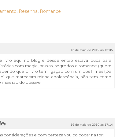
nsamento
,
Resenha
,
Romance
16 de maio de 2019 às 15:35
 livro aqui no blog e desde então estava louca para
 histórias com magia, bruxas, segredos e romance (quem
 sabendo que o livro tem ligação com um dos filmes (Da
o) que marcaram minha adolescência, não tem como
 mais rápido possível.
ler
16 de maio de 2019 às 17:14
as considerações e com certeza vou colcocar na tbr!