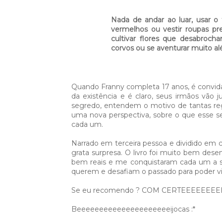
Nada de andar ao luar, usar o t
vermelhos ou vestir roupas pre
cultivar flores que desabrocha
corvos ou se aventurar muito al
Quando Franny completa 17 anos, é convida
da existência e é claro, seus irmãos vão 
segredo, entendem o motivo de tantas regr
uma nova perspectiva, sobre o que esse se
cada um.
Narrado em terceira pessoa e dividido em 
grata surpresa. O livro foi muito bem dese
bem reais e me conquistaram cada um a 
querem e desafiam o passado para poder vi
Se eu recomendo ? COM CERTEEEEEEEE
Beeeeeeeeeeeeeeeeeeeeeijocas :*