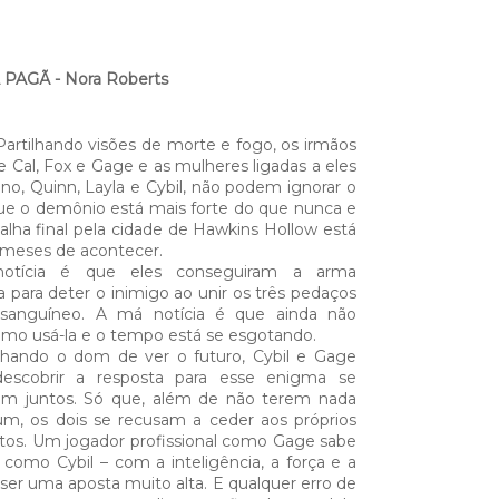
PAGÃ - Nora Roberts
artilhando visões de morte e fogo, os irmãos
 Cal, Fox e Gage e as mulheres ligadas a eles
ino, Quinn, Layla e Cybil, não podem ignorar o
ue o demônio está mais forte do que nunca e
alha final pela cidade de Hawkins Hollow está
 meses de acontecer.
otícia é que eles conseguiram a arma
a para deter o inimigo ao unir os três pedaços
-sanguíneo. A má notícia é que ainda não
mo usá-la e o tempo está se esgotando.
lhando o dom de ver o futuro, Cybil e Gage
scobrir a resposta para esse enigma se
rem juntos. Só que, além de não terem nada
, os dois se recusam a ceder aos próprios
tos. Um jogador profissional como Gage sabe
omo Cybil – com a inteligência, a força e a
ser uma aposta muito alta. E qualquer erro de