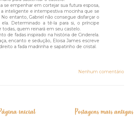
ia se empenhar em cortejar sua futura esposa,
 a inteligente e intempestiva mocinha que se
. No entanto, Gabriel não consegue disfarçar o
la. Determinado a tê-la para si, o príncipe
or todas, quem reinará em seu castelo.
o de fadas inspirado na história de Cinderela.
ça, encanto e sedução, Eloisa James escreve
reito a fada madrinha e sapatinho de cristal.
Nenhum comentário
Página inicial
Postagens mais antigas