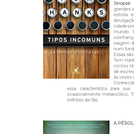
Sinopse
grandes 
estrela
divulga
cidadezi
mundo. 
vizinhan
viagem d
num fundo
Essas são
Tom Hanks
contos t
de escre
às vezes c
Conhecido
essa característica para sua
ocasionalmente melancólico, T
milhões de fãs.
A PÉROL