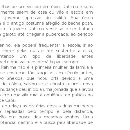
ilhas de um viciado em ópio, Rahima e suas
ramente saem de casa ou vão à escola em
 governo opressor do Talibã. Sua única
a é o antigo costume afegão do bacha posh,
ite à jovem Rahima vestir-se e ser tratada
garoto até chegar à puberdade, ao período
r.
ino, ela poderá frequentar a escola, ir ao
 correr pelas ruas e até sustentar a casa,
entando um tipo de liberdade antes
vel e que vai transformá-la para sempre.
Rahima não é a primeira mulher da família a
sse costume tão singular. Um século antes,
avó Shekiba, que ficou órfã devido a uma
 de cólera, salvou-se e construiu uma nova
mudança deu início a uma jornada que a levou
 em uma vila rural à opulência do palácio do
de Cabul.
entrelaça as histórias dessas duas mulheres
de separadas pelo tempo e pela distância,
 vão em busca dos mesmos sonhos. Uma
tência, destino e a busca pela liberdade de