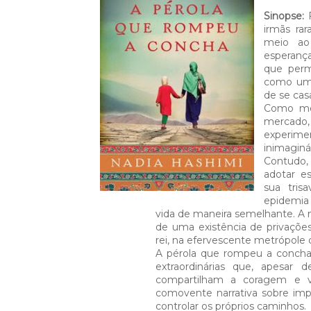
Sinopse:
F
irmãs ra
meio ao
esperanç
que perm
como um 
de se casa
Como men
mercado,
experim
inimaginá
Contudo, 
adotar e
sua tris
epidemia
vida de maneira semelhante. A 
de uma existência de privações
rei, na efervescente metrópole 
A pérola que rompeu a concha 
extraordinárias que, apesar 
compartilham a coragem e
comovente narrativa sobre impo
controlar os próprios caminhos.