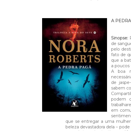
A PEDRA 
Sinopse:
P
de sangue
pelo dest
fato de q
que a bat
a poucos
A boa n
necessári
de jaspe
sabem co
Comparti
podem de
trabalha
em comum
sentimen
que se entregar a uma mulher c
beleza devastadora dela – pode 