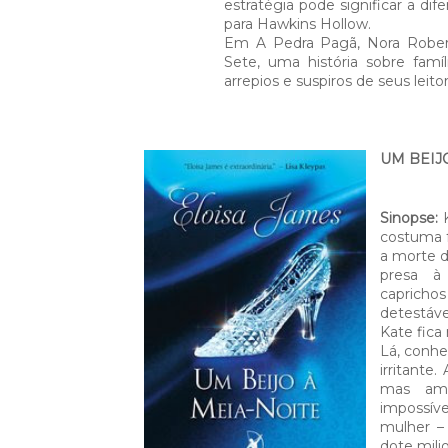
estratégia pode significar a di
para Hawkins Hollow.
Em A Pedra Pagã, Nora Robert
Sete, uma história sobre fam
arrepios e suspiros de seus leito
UM BEIJO
Sinopse:
K
costuma f
a morte d
presa à
capricho
detestáv
Kate fica
Lá, conhec
irritante
mas am
impossíve
mulher –
dote milio