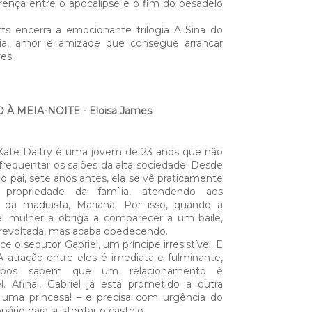
ferença entre o apocalipse e o fim do pesadelo
s encerra a emocionante trilogia A Sina do
ília, amor e amizade que consegue arrancar
res.
 À MEIA-NOITE - Eloisa James
ate Daltry é uma jovem de 23 anos que não
requentar os salões da alta sociedade. Desde
o pai, sete anos antes, ela se vê praticamente
 propriedade da família, atendendo aos
s da madrasta, Mariana. Por isso, quando a
el mulher a obriga a comparecer a um baile,
 revoltada, mas acaba obedecendo.
e o sedutor Gabriel, um príncipe irresistível. E
. A atração entre eles é imediata e fulminante,
bos sabem que um relacionamento é
l. Afinal, Gabriel já está prometido a outra
 uma princesa! – e precisa com urgência do
nário para sustentar o castelo.