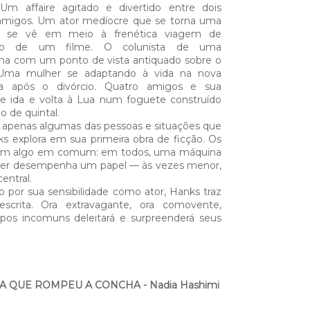
:
Um affaire agitado e divertido entre dois
amigos. Um ator medíocre que se torna uma
 e se vê em meio à frenética viagem de
ção de um filme. O colunista de uma
nha com um ponto de vista antiquado sobre o
Uma mulher se adaptando à vida na nova
ça após o divórcio. Quatro amigos e sua
e ida e volta à Lua num foguete construído
 de quintal.
 apenas algumas das pessoas e situações que
 explora em sua primeira obra de ficção. Os
êm algo em comum: em todos, uma máquina
ver desempenha um papel — às vezes menor,
entral.
 por sua sensibilidade como ator, Hanks traz
 escrita. Ora extravagante, ora comovente,
ipos incomuns deleitará e surpreenderá seus
A QUE ROMPEU A CONCHA - Nadia Hashimi