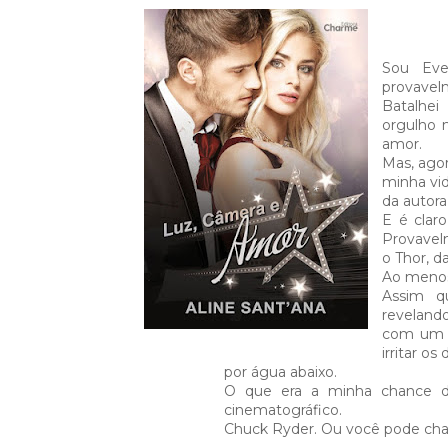
Sou Eve
provavel
Batalhei
orgulho 
amor.
Mas, agor
minha vi
da autora
E é clar
Provave
o Thor, d
Ao menos
Assim q
reveland
com um p
irritar o
por água abaixo.
O que era a minha chance d
cinematográfico.
Chuck Ryder. Ou você pode cha