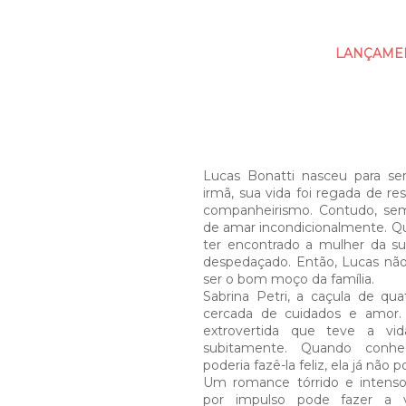
LANÇAMEN
Lucas Bonatti nasceu para ser 
irmã, sua vida foi regada de re
companheirismo. Contudo, se
de amar incondicionalmente. Qu
ter encontrado a mulher da sua
despedaçado. Então, Lucas não
ser o bom moço da família.
Sabrina Petri, a caçula de qua
cercada de cuidados e amor.
extrovertida que teve a vid
subitamente. Quando con
poderia fazê-la feliz, ela já não 
Um romance tórrido e intens
por impulso pode fazer a 