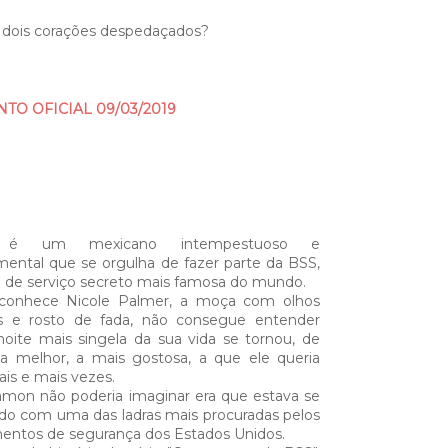
 dois corações despedaçados?
O OFICIAL 09/03/2019
 é um mexicano intempestuoso e
ental que se orgulha de fazer parte da BSS,
a de serviço secreto mais famosa do mundo.
conhece Nicole Palmer, a moça com olhos
s e rosto de fada, não consegue entender
oite mais singela da sua vida se tornou, de
 a melhor, a mais gostosa, a que ele queria
ais e mais vezes.
mon não poderia imaginar era que estava se
do com uma das ladras mais procuradas pelos
entos de segurança dos Estados Unidos.