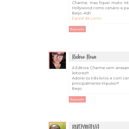
Charme, mas fiquei muito in
Hollywood como cenário e pa
Beijo, Adri
Espiral de Livros
Responder
Rubro Rosa
A Editora Charme vem arrasa
leitores!!!
Adorei os três livros e com ce
principalmente Impulso!!!
Beijo
Responder
RUDYNALVA