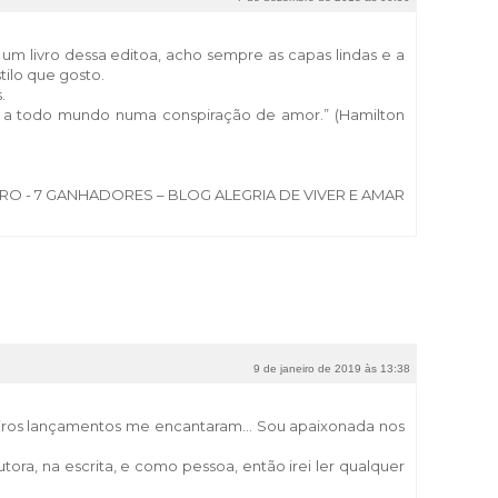
um livro dessa editoa, acho sempre as capas lindas e a
ilo que gosto.
.
e a todo mundo numa conspiração de amor.” (Hamilton
 - 7 GANHADORES – BLOG ALEGRIA DE VIVER E AMAR
9 de janeiro de 2019 às 13:38
iros lançamentos me encantaram... Sou apaixonada nos
tora, na escrita, e como pessoa, então irei ler qualquer