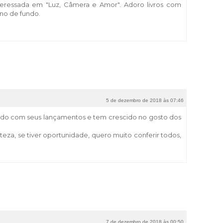
teressada em "Luz, Câmera e Amor". Adoro livros com
no de fundo.
5 de dezembro de 2018 às 07:46
ndo com seus lançamentos e tem crescido no gosto dos
rteza, se tiver oportunidade, quero muito conferir todos,
7 de dezembro de 2018 às 00:50