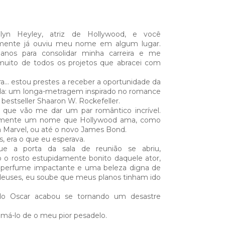
lyn Heyley, atriz de Hollywood, e você
mente já ouviu meu nome em algum lugar.
 anos para consolidar minha carreira e me
muito de todos os projetos que abracei com
a... estou prestes a receber a oportunidade da
da: um longa-metragem inspirado no romance
 bestseller Shaaron W. Rockefeller.
o que vão me dar um par romântico incrível.
lmente um nome que Hollywood ama, como
a Marvel, ou até o novo James Bond.
, era o que eu esperava.
ue a porta da sala de reunião se abriu,
o o rosto estupidamente bonito daquele ator,
erfume impactante e uma beleza digna de
s deuses, eu soube que meus planos tinham ido
o Oscar acabou se tornando um desastre
má-lo de o meu pior pesadelo.