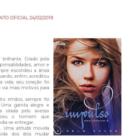
TO OFICIAL 24/02/2019
brilhante. Criado pela
sponsabilidades, amor e
mpre escondeu a ânsia
ando, enfim, acreditou
 vida, seu coração foi
 via mais motivos para
tro irmãos, sempre foi
 Uma garota alegre e
a virada pelo avesso
heceu o homem que
podia se entregar.
o. Uma atitude movida
vida dos dois mudar