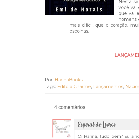
Nesta se
você vai
que vai e
homens o
mais difícil, que o coração, mu
escolhas.
LANÇAMENT
Por:
HannaBooks
Tags:
Editora Charme
,
Lançamentos
,
Nacio
4 comentários
Espiral de Livros
Oi Hanna, tudo bem? Eu aind