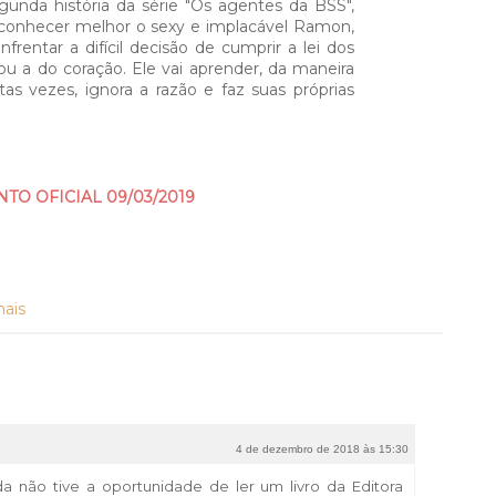
gunda história da série "Os agentes da BSS",
 conhecer melhor o sexy e implacável Ramon,
nfrentar a difícil decisão de cumprir a lei dos
u a do coração. Ele vai aprender, da maneira
itas vezes, ignora a razão e faz suas próprias
O OFICIAL 09/03/2019
nais
4 de dezembro de 2018 às 15:30
a não tive a oportunidade de ler um livro da Editora