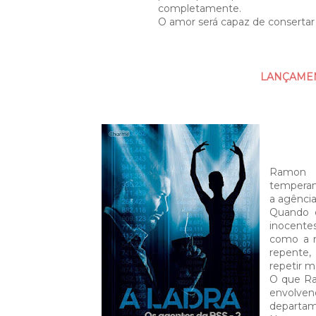
completamente.
O amor será capaz de consertar
LANÇAMENT
Ramon
temperam
a agênci
Quando 
inocente
como a n
repente,
repetir m
O que Ra
envolven
departam