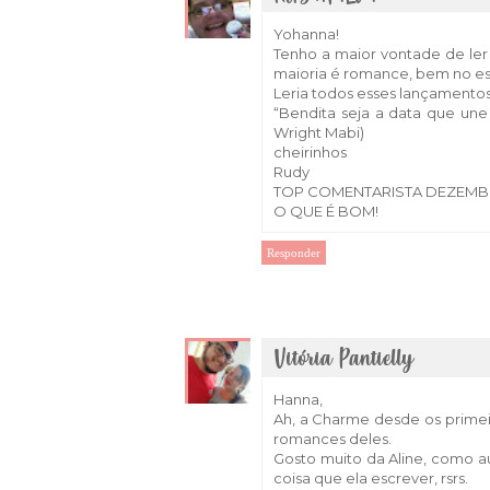
Yohanna!
Tenho a maior vontade de ler 
maioria é romance, bem no est
Leria todos esses lançamentos
“Bendita seja a data que un
Wright Mabi)
cheirinhos
Rudy
TOP COMENTARISTA DEZEMBRO
O QUE É BOM!
Responder
Vitória Pantielly
Hanna,
Ah, a Charme desde os prime
romances deles.
Gosto muito da Aline, como au
coisa que ela escrever, rsrs.