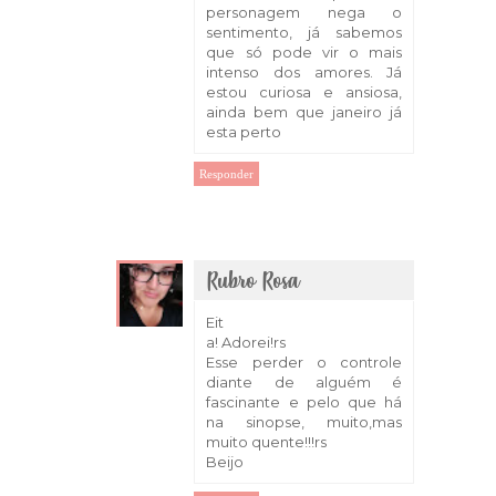
personagem nega o
sentimento, já sabemos
que só pode vir o mais
intenso dos amores. Já
estou curiosa e ansiosa,
ainda bem que janeiro já
esta perto
Responder
Rubro Rosa
17 de outubro de 2018 às 07:45
Eit
a! Adorei!rs
Esse perder o controle
diante de alguém é
fascinante e pelo que há
na sinopse, muito,mas
muito quente!!!rs
Beijo