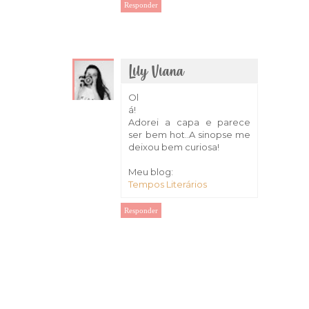
Responder
Lily Viana
19 de outubro de 2018 às 22:21
Ol
á!
Adorei a capa e parece
ser bem hot..A sinopse me
deixou bem curiosa!
Meu blog:
Tempos Literários
Responder