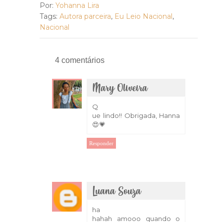
Por:
Yohanna Lira
Tags:
Autora parceira
,
Eu Leio Nacional
,
Nacional
4 comentários
Mary Oliveira
16 de outubro de 2018 às 16:53
Q
ue lindo!! Obrigada, Hanna
😍💗
Responder
Luana Souza
17 de outubro de 2018 às 01:14
ha
hahah amooo quando o