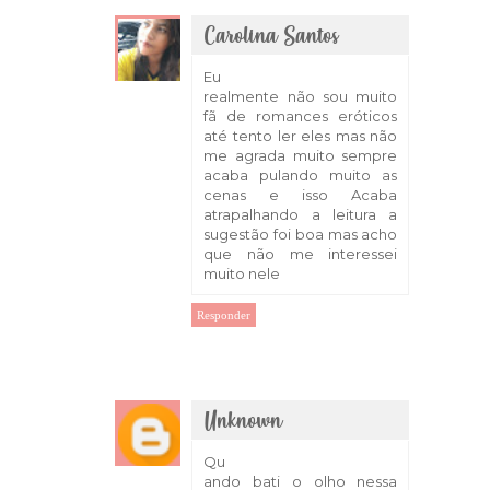
Carolina Santos
31 de março de 2018 às 07:40
Eu
realmente não sou muito
fã de romances eróticos
até tento ler eles mas não
me agrada muito sempre
acaba pulando muito as
cenas e isso Acaba
atrapalhando a leitura a
sugestão foi boa mas acho
que não me interessei
muito nele
Responder
Unknown
31 de março de 2018 às 23:21
Qu
ando bati o olho nessa