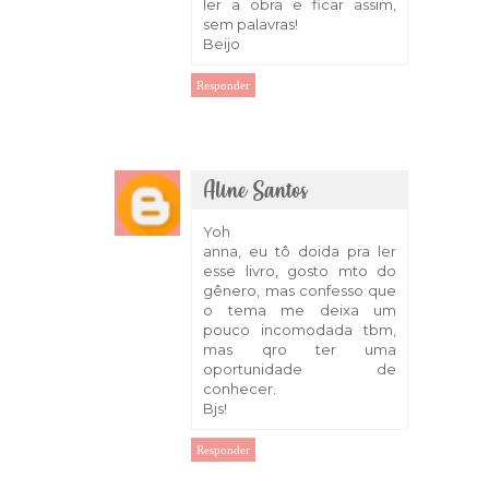
ler a obra e ficar assim,
sem palavras!
Beijo
Responder
Aline Santos
26 de março de 2018 às 11:57
Yoh
anna, eu tô doida pra ler
esse livro, gosto mto do
gênero, mas confesso que
o tema me deixa um
pouco incomodada tbm,
mas qro ter uma
oportunidade de
conhecer.
Bjs!
Responder