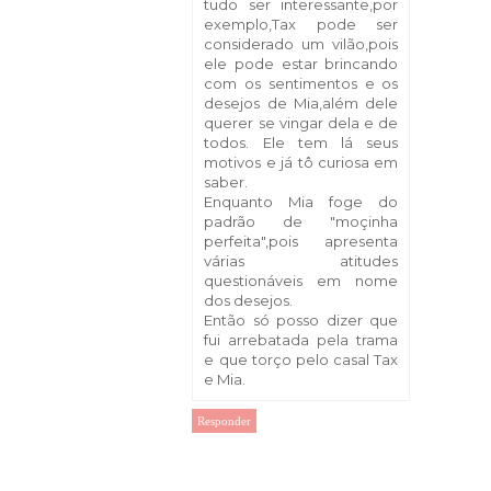
tudo ser interessante,por
exemplo,Tax pode ser
considerado um vilão,pois
ele pode estar brincando
com os sentimentos e os
desejos de Mia,além dele
querer se vingar dela e de
todos. Ele tem lá seus
motivos e já tô curiosa em
saber.
Enquanto Mia foge do
padrão de "moçinha
perfeita",pois apresenta
várias atitudes
questionáveis em nome
dos desejos.
Então só posso dizer que
fui arrebatada pela trama
e que torço pelo casal Tax
e Mia.
Responder