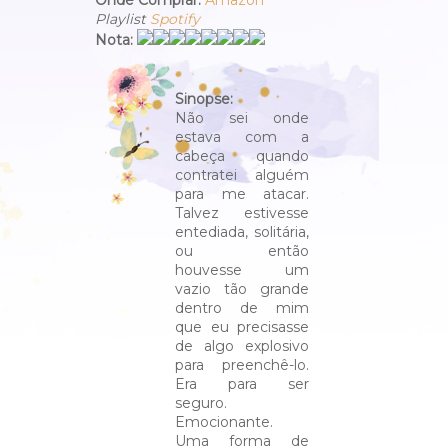
Playlist
Spotify
Nota:
Sinopse:
Não sei onde
estava com a
cabeça quando
contratei alguém
para me atacar.
Talvez estivesse
entediada, solitária,
ou então
houvesse um
vazio tão grande
dentro de mim
que eu precisasse
de algo explosivo
para preenchê-lo.
Era para ser
seguro.
Emocionante.
Uma forma de