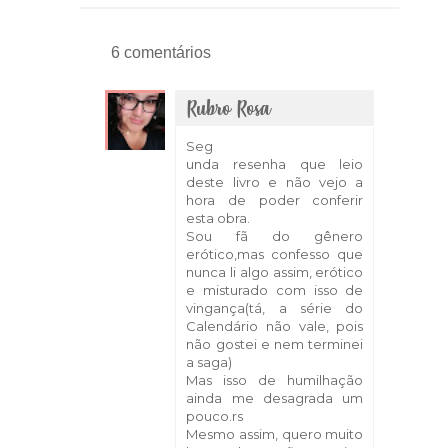
6 comentários
Rubro Rosa
26 de março de 2018 às 07:34
Seg
unda resenha que leio
deste livro e não vejo a
hora de poder conferir
esta obra.
Sou fã do gênero
erótico,mas confesso que
nunca li algo assim, erótico
e misturado com isso de
vingança(tá, a série do
Calendário não vale, pois
não gostei e nem terminei
a saga)
Mas isso de humilhação
ainda me desagrada um
pouco.rs
Mesmo assim, quero muito