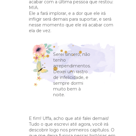
acabar com a última pessoa que restou:
MIA.
Ele a fará implorar, e a dor que ele irá
infligir será demais para suportar, e será
nesse momento que ele irá acabar com
ela de vez.
Serei sincero, não
tenho
arrependimentos.
Deixei um rastro
de infelicidade, e
sempre dormi
muito bem à
noite.
E fim! Uffa, acho que até falei demais!
Tudo o que escrevi até agora, você irá
descobrir logo nos primeiros capítulos. O
que me deixa furiosa nessas histórias em