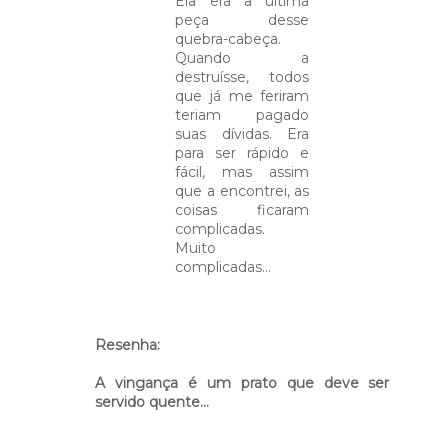
Ela era a última
peça desse
quebra-cabeça.
Quando a
destruísse, todos
que já me feriram
teriam pagado
suas dívidas. Era
para ser rápido e
fácil, mas assim
que a encontrei, as
coisas ficaram
complicadas.
Muito
complicadas...
Resenha:
A vingança é um prato que deve ser
servido quente...