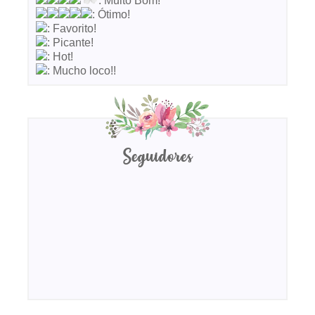
: Muito Bom!
: Ótimo!
: Favorito!
: Picante!
: Hot!
: Mucho loco!!
Seguidores