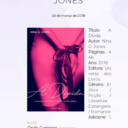
JONES
26 de março de 2018
Título:
A
Dívida
Autor:
Nina
G. Jones
Páginas:
4
48
Ano:
2018
Editora:
Uni
verso dos
Livros
Gênero:
Er
ótico /
Ficção /
Literatura
Estrangeira
/ Romance
Adicione:
S
koob
Onde Comprar:
Amazon