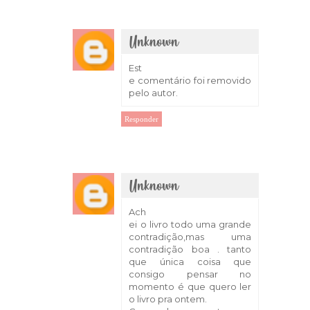
Unknown
26 de março de 2018 às 15:29
Est
e comentário foi removido
pelo autor.
Responder
Unknown
27 de março de 2018 às 07:57
Ach
ei o livro todo uma grande
contradição,mas uma
contradição boa . tanto
que única coisa que
consigo pensar no
momento é que quero ler
o livro pra ontem.