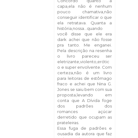
Concordo quanto a
capa,ela não é nenhum
pouco chamativa,não
conseguir identificar o que
ela retratava. Quanta a
história,nossa...quando
você disse que ele era
dark achei que não fosse
pra tanto. Me enganei.
Pela descrição na resenha
o livro pareceu ser
eletrizante,violento,erótic
o e super envolvente. Com
certeza,não é um livro
para leitoras de estômago
fraco e achei que Nina G.
Jones se saiu bem com sua
proposta,levando em
conta que A Dívida foge
dos padrões dos
romances açúcar
derretido que ocupam as
prateleiras.
Essa fuga de padrões e
ousadia da autora que faz