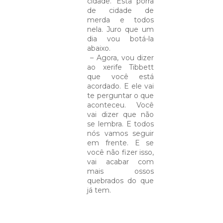
cidade. Esta porra
de cidade de
merda e todos
nela. Juro que um
dia vou botá-la
abaixo.
– Agora, vou dizer
ao xerife Tibbett
que você está
acordado. E ele vai
te perguntar o que
aconteceu. Você
vai dizer que não
se lembra. E todos
nós vamos seguir
em frente. E se
você não fizer isso,
vai acabar com
mais ossos
quebrados do que
já tem.